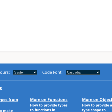
lours
:
Code Font
:
s
ypes from
More on Functions
More on Objec
How to provide types
How to provide a
to functions in
type shape to
to make