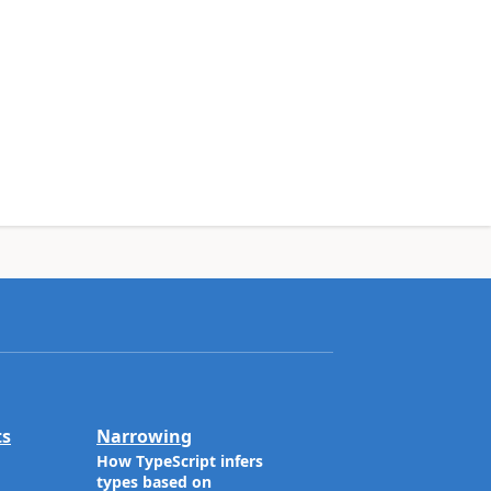
ts
Narrowing
How TypeScript infers
types based on