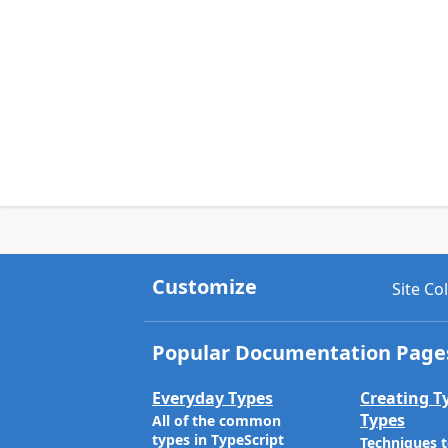
Customize
Site Co
Popular Documentation Page
Everyday Types
Creating T
Types
All of the common
types in TypeScript
Techniques 