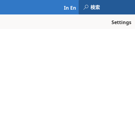
In En
Settings