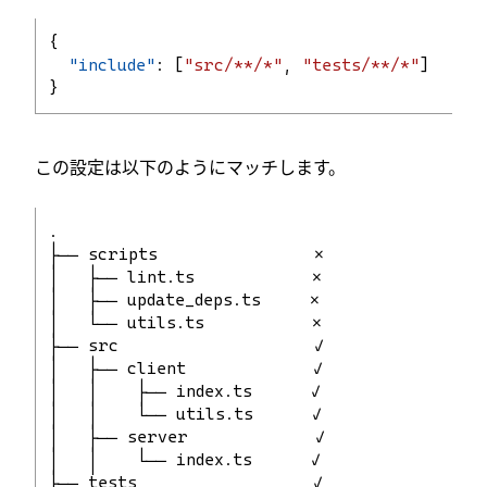
{
"include"
: [
"src/**/*"
, 
"tests/**/*"
]
}
この設定は以下のようにマッチします。
.
├── scripts                ⨯
│   ├── lint.ts            ⨯
│   ├── update_deps.ts     ⨯
│   └── utils.ts           ⨯
├── src                    ✓
│   ├── client             ✓
│   │    ├── index.ts      ✓
│   │    └── utils.ts      ✓
│   ├── server             ✓
│   │    └── index.ts      ✓
├── tests                  ✓