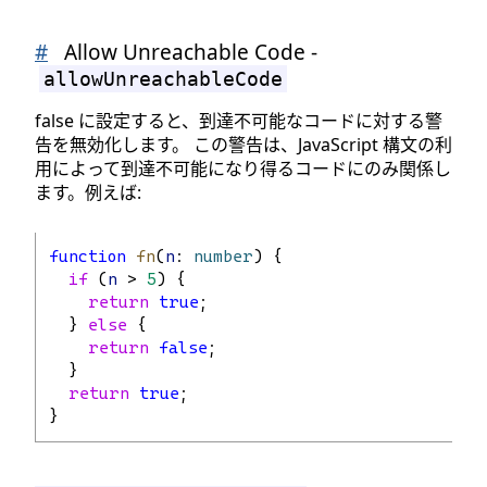
#
Allow Unreachable Code -
allowUnreachableCode
false に設定すると、到達不可能なコードに対する警
告を無効化します。 この警告は、JavaScript 構文の利
用によって到達不可能になり得るコードにのみ関係し
ます。例えば:
function
fn
(
n
: 
number
) {
if
 (
n
 > 
5
) {
return
true
;
  } 
else
 {
return
false
;
  }
return
true
;
}