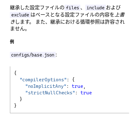
継承した設定ファイルの
、
および
files
include
はベースとなる設定ファイルの内容を
上書
exclude
き
します。 また、継承における循環参照は許容され
ません。
例
:
configs/base.json
{
"
compilerOptions
"
: {
"
noImplicitAny
"
: 
true
,
"
strictNullChecks
"
: 
true
  }
}