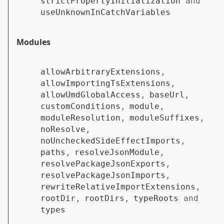
strictPropertyInitialization
and
useUnknownInCatchVariables
Modules
allowArbitraryExtensions
,
allowImportingTsExtensions
,
allowUmdGlobalAccess
,
baseUrl
,
customConditions
,
module
,
moduleResolution
,
moduleSuffixes
,
noResolve
,
noUncheckedSideEffectImports
,
paths
,
resolveJsonModule
,
resolvePackageJsonExports
,
resolvePackageJsonImports
,
rewriteRelativeImportExtensions
,
rootDir
,
rootDirs
,
typeRoots
and
types