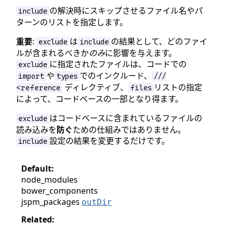
の解決時にスキップさせるファイル名やパ
include
ターンのリストを指定します。
重要
:
は
の結果として、どのファイ
exclude
include
ルが含まれるべきか
のみ
に影響を与えます。
に指定されたファイルは、コードでの
exclude
や
でのインクルード、
import
types
///
ディレクティブ、
リストの指定
<reference
files
によって、コードベースの一部となり得ます。
はコードベースに含まれているファイルの
exclude
読み込みを
防ぐ
ための仕組みではありません。
設定の結果を変更するだけです。
include
Default:
node_modules
bower_components
jspm_packages
outDir
Related: