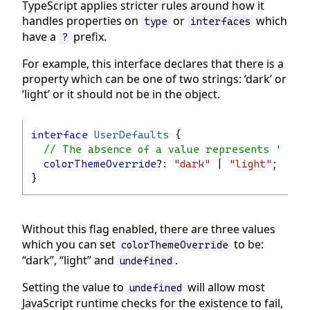
TypeScript applies stricter rules around how it
handles properties on
or
which
type
interfaces
have a
prefix.
?
For example, this interface declares that there is a
property which can be one of two strings: ‘dark’ or
‘light’ or it should not be in the object.
interface
UserDefaults
 {
// The absence of a value represents 'syst
colorThemeOverride
?: 
"dark"
 | 
"light"
;
}
Without this flag enabled, there are three values
which you can set
to be:
colorThemeOverride
“dark”, “light” and
.
undefined
Setting the value to
will allow most
undefined
JavaScript runtime checks for the existence to fail,