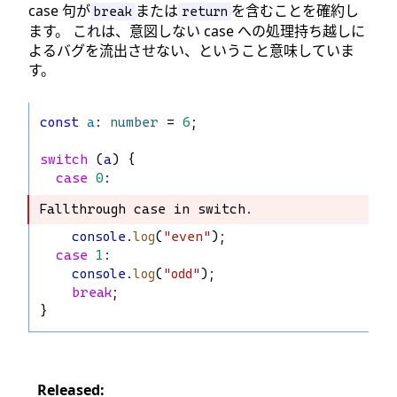
case 句が
または
を含むことを確約し
break
return
ます。 これは、意図しない case への処理持ち越しに
よるバグを流出させない、ということ意味していま
す。
const
a
: 
number
 = 
6
;
switch
 (
a
) {
case
0
:
Fallthrough case in switch.
Fallthrough case in switch.
console
.
log
(
"even"
);
case
1
:
console
.
log
(
"odd"
);
break
;
}
Released: