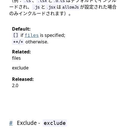
（例：
、
と
はデフォルトでインクル
.ts
.tsx
.d.ts
ードされ、
と
は
が設定された場合
.js
.jsx
allowJs
のみインクルードされます）。
Default:
if
is specified;
files
[]
otherwise.
**/*
Related:
files
exclude
Released:
2.0
#
Exclude -
exclude