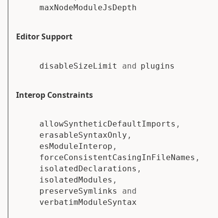
maxNodeModuleJsDepth
Editor Support
disableSizeLimit
and
plugins
Interop Constraints
allowSyntheticDefaultImports
,
erasableSyntaxOnly
,
esModuleInterop
,
forceConsistentCasingInFileNames
,
isolatedDeclarations
,
isolatedModules
,
preserveSymlinks
and
verbatimModuleSyntax