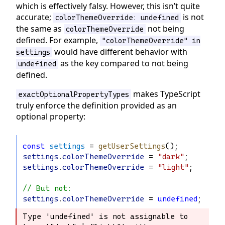
which is effectively falsy. However, this isn’t quite
accurate;
is not
colorThemeOverride: undefined
the same as
not being
colorThemeOverride
defined. For example,
"colorThemeOverride" in
would have different behavior with
settings
as the key compared to not being
undefined
defined.
makes TypeScript
exactOptionalPropertyTypes
truly enforce the definition provided as an
optional property:
const
settings
 = 
getUserSettings
();
settings
.
colorThemeOverride
 = 
"dark"
;
settings
.
colorThemeOverride
 = 
"light"
;
// But not:
settings
.
colorThemeOverride
 = 
undefined
;
Type 'undefined' is not assignable to 
Type 'undefined' is not assignable to 