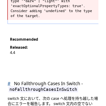
type '"dark" | "light"' with 
type '"dark" | "light"' with 
'exactOptionalPropertyTypes: true'. 
'exactOptionalPropertyTypes: true'. 
Consider adding 'undefined' to the type 
Consider adding 'undefined' to the 
of the target.
type of the target.
Recommended
Released:
4.4
#
No Fallthrough Cases In Switch -
noFallthroughCasesInSwitch
switch 文において、次の case へ処理を持ち越した場
合にエラーを報告します。 switch 文内の空でない