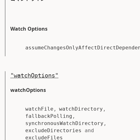
Watch Options
assumeChangesOnlyAffectDirectDepende
"
watchOptions
"
watchOptions
watchFile
,
watchDirectory
,
fallbackPolling
,
synchronousWatchDirectory
,
excludeDirectories
and
excludeFiles