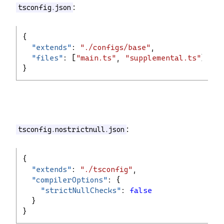
:
tsconfig.json
{
"
extends
"
: 
"./configs/base"
,
"
files
"
: [
"main.ts"
, 
"supplemental.ts"
]
}
:
tsconfig.nostrictnull.json
{
"
extends
"
: 
"./tsconfig"
,
"
compilerOptions
"
: {
"
strictNullChecks
"
: 
false
  }
}