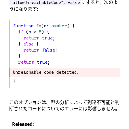
にすると、次のよ
"allowUnreachableCode": false
うになります:
function
fn
(
n
: 
number
) {
if
 (
n
 > 
5
) {
return
true
;
  } 
else
 {
return
false
;
  }
return
true
;
Unreachable code detected.
Unreachable code detected.
}
このオプションは、型の分析によって到達不可能と判
断されたコードについてのエラーには影響しません。
Released: