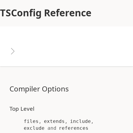
スキップしてメインコンテンツに進む
TSConfig Reference
Compiler Options
Top Level
files
,
extends
,
include
,
exclude
and
references