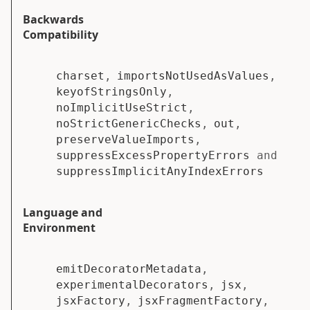
Backwards
Compatibility
charset
,
importsNotUsedAsValues
,
keyofStringsOnly
,
noImplicitUseStrict
,
noStrictGenericChecks
,
out
,
preserveValueImports
,
suppressExcessPropertyErrors
and
suppressImplicitAnyIndexErrors
Language and
Environment
emitDecoratorMetadata
,
experimentalDecorators
,
jsx
,
jsxFactory
,
jsxFragmentFactory
,