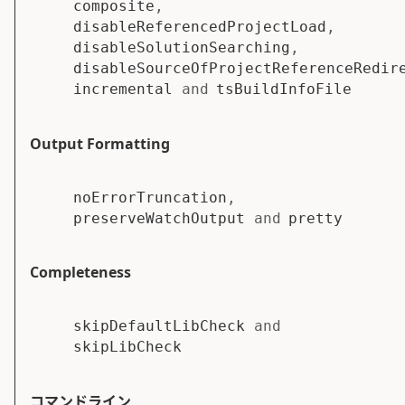
composite
,
disableReferencedProjectLoad
,
disableSolutionSearching
,
disableSourceOfProjectReferenceRedir
incremental
and
tsBuildInfoFile
Output Formatting
noErrorTruncation
,
preserveWatchOutput
and
pretty
Completeness
skipDefaultLibCheck
and
skipLibCheck
コマンドライン