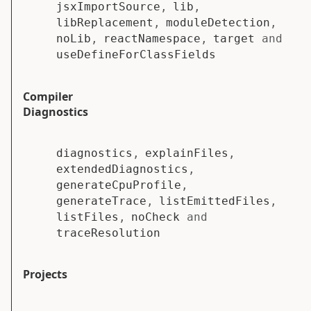
jsxImportSource
,
lib
,
libReplacement
,
moduleDetection
,
noLib
,
reactNamespace
,
target
and
useDefineForClassFields
Compiler
Diagnostics
diagnostics
,
explainFiles
,
extendedDiagnostics
,
generateCpuProfile
,
generateTrace
,
listEmittedFiles
,
listFiles
,
noCheck
and
traceResolution
Projects