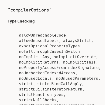
"
compilerOptions
"
Type Checking
allowUnreachableCode
,
allowUnusedLabels
,
alwaysStrict
,
exactOptionalPropertyTypes
,
noFallthroughCasesInSwitch
,
noImplicitAny
,
noImplicitOverride
,
noImplicitReturns
,
noImplicitThis
,
noPropertyAccessFromIndexSignature
,
noUncheckedIndexedAccess
,
noUnusedLocals
,
noUnusedParameters
,
strict
,
strictBindCallApply
,
strictBuiltinIteratorReturn
,
strictFunctionTypes
,
strictNullChecks
,