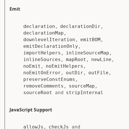
Emit
declaration
,
declarationDir
,
declarationMap
,
downlevelIteration
,
emitBOM
,
emitDeclarationOnly
,
importHelpers
,
inlineSourceMap
,
inlineSources
,
mapRoot
,
newLine
,
noEmit
,
noEmitHelpers
,
noEmitOnError
,
outDir
,
outFile
,
preserveConstEnums
,
removeComments
,
sourceMap
,
sourceRoot
and
stripInternal
JavaScript Support
allowJs
,
checkJs
and