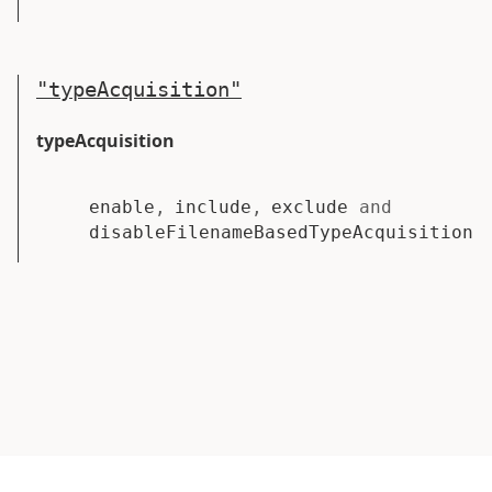
"
typeAcquisition
"
typeAcquisition
enable
,
include
,
exclude
and
disableFilenameBasedTypeAcquisition