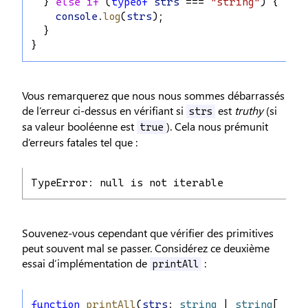
  } 
else
if
 (
typeof
strs
 === 
"string"
) {
console
.
log
(
strs
);
  }
}
Vous remarquerez que nous nous sommes débarrassés
de l’erreur ci-dessus en vérifiant si
est
truthy
(si
strs
sa valeur booléenne est
). Cela nous prémunit
true
d’erreurs fatales tel que :
TypeError: null is not iterable
Souvenez-vous cependant que vérifier des primitives
peut souvent mal se passer. Considérez ce deuxième
essai d’implémentation de
:
printAll
function
printAll
(
strs
: 
string
 | 
string
[] | 