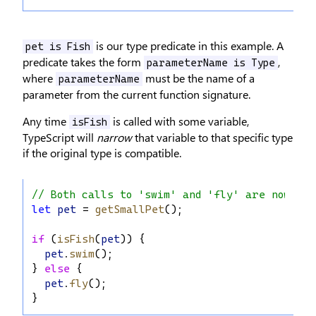
is our type predicate in this example. A
pet is Fish
predicate takes the form
,
parameterName is Type
where
must be the name of a
parameterName
parameter from the current function signature.
Any time
is called with some variable,
isFish
TypeScript will
narrow
that variable to that specific type
if the original type is compatible.
// Both calls to 'swim' and 'fly' are now oka
let
pet
 = 
getSmallPet
();
if
 (
isFish
(
pet
)) {
pet
.
swim
();
} 
else
 {
pet
.
fly
();
}