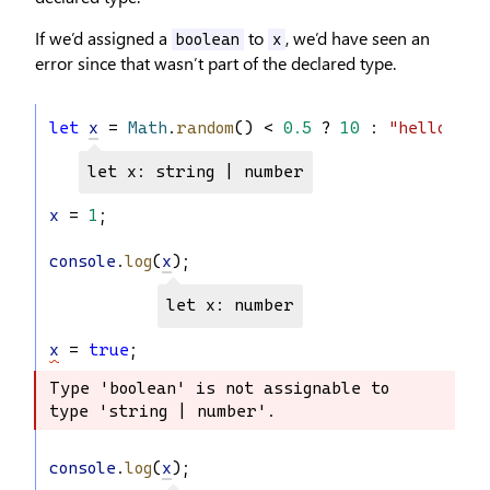
If we’d assigned a
to
, we’d have seen an
boolean
x
error since that wasn’t part of the declared type.
let
x
 = 
Math
.
random
() < 
0.5
 ? 
10
 : 
"hello wor
let x: string | number
x
 = 
1
;
console
.
log
(
x
);
let x: number
x
 = 
true
;
Type 'boolean' is not assignable to 
Type 'boolean' is not assignable to 
type 'string | number'.
type 'string | number'.
console
.
log
(
x
);