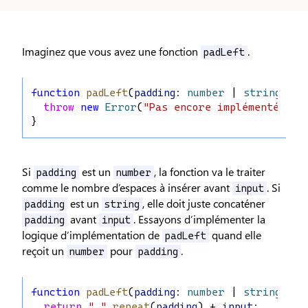
Imaginez que vous avez une fonction
.
padLeft
function
padLeft
(
padding
: 
number
 | 
string
, 
in
throw
new
Error
(
"Pas encore implémenté !"
)
}
Si
est un
, la fonction va le traiter
padding
number
comme le nombre d’espaces à insérer avant
. Si
input
est un
, elle doit juste concaténer
padding
string
avant
. Essayons d’implémenter la
padding
input
logique d’implémentation de
quand elle
padLeft
reçoit un
pour
.
number
padding
function
padLeft
(
padding
: 
number
 | 
string
, 
in
return
" "
.
repeat
(
padding
) + 
input
;