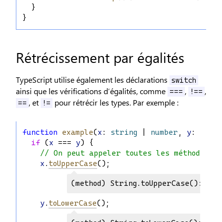
  }
}
Rétrécissement par égalités
TypeScript utilise également les déclarations
switch
ainsi que les vérifications d’égalités, comme
,
,
===
!==
, et
pour rétrécir les types. Par exemple :
==
!=
function
example
(
x
: 
string
 | 
number
, 
y
: 
strin
if
 (
x
 === 
y
) {
// On peut appeler toutes les méthodes de
x
.
toUpperCase
();
(method) String.toUpperCase(): str
y
.
toLowerCase
();