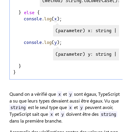
(method) String.toLowerCase(): str
  } 
else
 {
console
.
log
(
x
);
(parameter) x: string | numb
console
.
log
(
y
);
(parameter) y: string | bool
  }
}
Quand on a vérifié que
et
sont égaux, TypeScript
x
y
a su que leurs types devaient aussi être égaux. Vu que
est le seul type que
et
peuvent avoir,
string
x
y
TypeScript sait que
et
doivent être des
x
y
string
dans la première branche.
Accomplir des vérifications contre des valeurs (et non