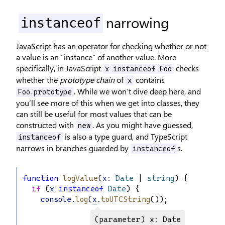
narrowing
instanceof
JavaScript has an operator for checking whether or not
a value is an “instance” of another value. More
specifically, in JavaScript
checks
x instanceof Foo
whether the
prototype chain
of
contains
x
. While we won’t dive deep here, and
Foo.prototype
you’ll see more of this when we get into classes, they
can still be useful for most values that can be
constructed with
. As you might have guessed,
new
is also a type guard, and TypeScript
instanceof
narrows in branches guarded by
s.
instanceof
function
logValue
(
x
: 
Date
 | 
string
) {
if
 (
x
instanceof
Date
) {
console
.
log
(
x
.
toUTCString
());
(parameter) x: Date