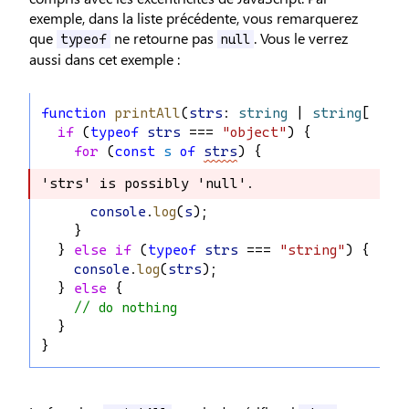
exemple, dans la liste précédente, vous remarquerez
que
ne retourne pas
. Vous le verrez
typeof
null
aussi dans cet exemple :
function
printAll
(
strs
: 
string
 | 
string
[] | 
if
 (
typeof
strs
 === 
"object"
) {
for
 (
const
s
of
strs
) {
'strs' is possibly 'null'.
'strs' is possibly 'null'.
console
.
log
(
s
);
    }
  } 
else
if
 (
typeof
strs
 === 
"string"
) {
console
.
log
(
strs
);
  } 
else
 {
// do nothing
  }
}