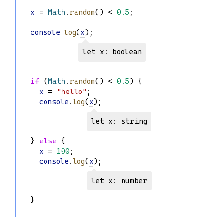
x
 = 
Math
.
random
() < 
0.5
;
console
.
log
(
x
);
let x: boolean
if
 (
Math
.
random
() < 
0.5
) {
x
 = 
"hello"
;
console
.
log
(
x
);
let x: string
  } 
else
 {
x
 = 
100
;
console
.
log
(
x
);
let x: number
  }