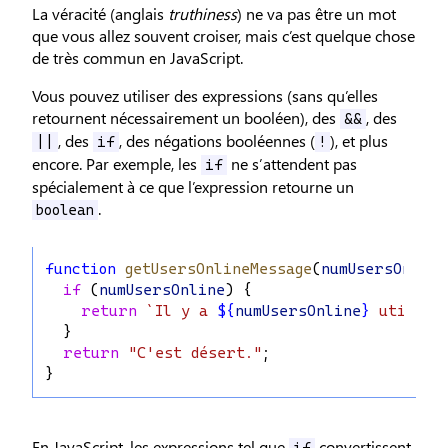
La véracité (anglais
truthiness
) ne va pas être un mot
que vous allez souvent croiser, mais c’est quelque chose
de très commun en JavaScript.
Vous pouvez utiliser des expressions (sans qu’elles
retournent nécessairement un booléen), des
, des
&&
, des
, des négations booléennes (
), et plus
||
if
!
encore. Par exemple, les
ne s’attendent pas
if
spécialement à ce que l’expression retourne un
.
boolean
function
getUsersOnlineMessage
(
numUsersOnline
if
 (
numUsersOnline
) {
return
`Il y a 
${
numUsersOnline
}
 utilisa
  }
return
"C'est désert."
;
}
En JavaScript, les expressions tel que
convertissent
if