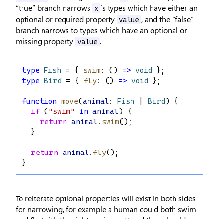
“true” branch narrows
’s types which have either an
x
optional or required property
, and the “false”
value
branch narrows to types which have an optional or
missing property
.
value
type
Fish
 = { 
swim
: () 
=>
void
 };
type
Bird
 = { 
fly
: () 
=>
void
 };
function
move
(
animal
: 
Fish
 | 
Bird
) {
if
 (
"swim"
in
animal
) {
return
animal
.
swim
();
  }
return
animal
.
fly
();
}
To reiterate optional properties will exist in both sides
for narrowing, for example a human could both swim