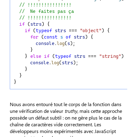
// !!!!!!!!!!!!!!!!
//  Ne faites pas ça
// !!!!!!!!!!!!!!!!
if
 (
strs
) {
if
 (
typeof
strs
 === 
"object"
) {
for
 (
const
s
of
strs
) {
console
.
log
(
s
);
      }
    } 
else
if
 (
typeof
strs
 === 
"string"
) {
console
.
log
(
strs
);
    }
  }
}
Nous avons entouré tout le corps de la fonction dans
une vérification de valeur
truthy
, mais cette approche
possède un défaut subtil : on ne gère plus le cas de la
chaîne de caractères vide correctement. Les
développeurs moins expérimentés avec JavaScript