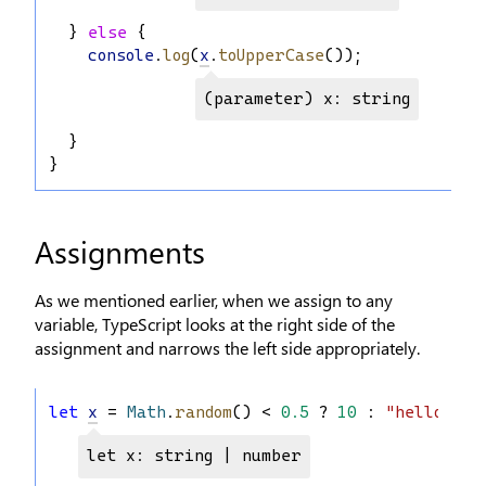
  } 
else
 {
console
.
log
(
x
.
toUpperCase
());
(parameter) x: string
  }
}
Assignments
As we mentioned earlier, when we assign to any
variable, TypeScript looks at the right side of the
assignment and narrows the left side appropriately.
let
x
 = 
Math
.
random
() < 
0.5
 ? 
10
 : 
"hello wor
let x: string | number