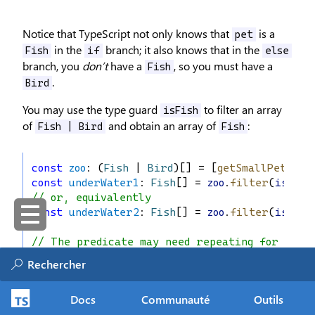
Notice that TypeScript not only knows that
is a
pet
in the
branch; it also knows that in the
Fish
if
else
branch, you
don’t
have a
, so you must have a
Fish
.
Bird
You may use the type guard
to filter an array
isFish
of
and obtain an array of
:
Fish | Bird
Fish
const
zoo
: (
Fish
 | 
Bird
)[] = [
getSmallPet
(), 
const
underWater1
: 
Fish
[] = 
zoo
.
filter
(
isFish
// or, equivalently
const
underWater2
: 
Fish
[] = 
zoo
.
filter
(
isFish
// The predicate may need repeating for more
const
underWater3
: 
Fish
[] = 
zoo
.
filter
((
pet
):
if
 (
pet
.
name
 === 
"sharkey"
) 
return
false
;
return
isFish
(
pet
);
Docs
Communauté
Outils
});