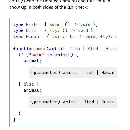
and fly (with the right equipment) and thus should
show up in both sides of the
check:
in
type
Fish
 = { 
swim
: () 
=>
void
 };
type
Bird
 = { 
fly
: () 
=>
void
 };
type
Human
 = { 
swim
?: () 
=>
void
; 
fly
?: () 
=>
function
move
(
animal
: 
Fish
 | 
Bird
 | 
Human
) {
if
 (
"swim"
in
animal
) {
animal
;
(parameter) animal: Fish | Human
  } 
else
 {
animal
;
(parameter) animal: Bird | Human
  }
}