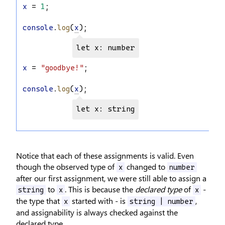
x
 = 
1
;
console
.
log
(
x
);
let x: number
x
 = 
"goodbye!"
;
console
.
log
(
x
);
let x: string
Notice that each of these assignments is valid. Even
though the observed type of
changed to
x
number
after our first assignment, we were still able to assign a
to
. This is because the
declared type
of
-
string
x
x
the type that
started with - is
,
x
string | number
and assignability is always checked against the
declared type.