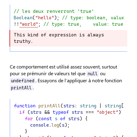
// les deux renverront 'true'
Boolean
(
"hello"
); 
// type: boolean, value: tr
!!
"world"
; 
// type: true,    value: true
This kind of expression is always 
This kind of expression is always 
truthy.
truthy.
Ce comportement est utilisé assez souvent, surtout
pour se prémunir de valeurs tel que
ou
null
. Essayons de l’appliquer à notre fonction
undefined
.
printAll
function
printAll
(
strs
: 
string
 | 
string
[] | 
if
 (
strs
 && 
typeof
strs
 === 
"object"
) {
for
 (
const
s
of
strs
) {
console
.
log
(
s
);
    }