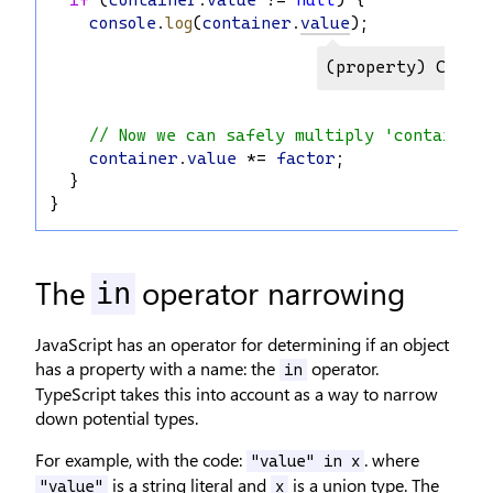
if
 (
container
.
value
 != 
null
) {
console
.
log
(
container
.
value
);
(property) Conta
// Now we can safely multiply 'container.
container
.
value
 *= 
factor
;
  }
}
The
operator narrowing
in
JavaScript has an operator for determining if an object
has a property with a name: the
operator.
in
TypeScript takes this into account as a way to narrow
down potential types.
For example, with the code:
. where
"value" in x
is a string literal and
is a union type. The
"value"
x