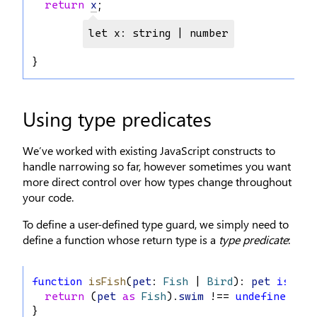
return
x
;
let x: string | number
}
Using type predicates
We’ve worked with existing JavaScript constructs to
handle narrowing so far, however sometimes you want
more direct control over how types change throughout
your code.
To define a user-defined type guard, we simply need to
define a function whose return type is a
type predicate
:
function
isFish
(
pet
: 
Fish
 | 
Bird
): 
pet
is
Fis
return
 (
pet
as
Fish
).
swim
 !== 
undefined
;
}