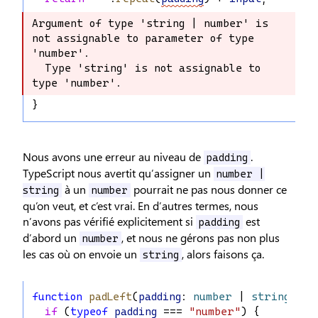
Argument of type 'string | number' is 
Argument of type 'string | number' is 
not assignable to parameter of type 
not assignable to parameter of type 
'number'.

'number'.

  Type 'string' is not assignable to 
  Type 'string' is not assignable to 
type 'number'.
type 'number'.
}
Nous avons une erreur au niveau de
.
padding
TypeScript nous avertit qu’assigner un
number |
à un
pourrait ne pas nous donner ce
string
number
qu’on veut, et c’est vrai. En d’autres termes, nous
n’avons pas vérifié explicitement si
est
padding
d’abord un
, et nous ne gérons pas non plus
number
les cas où on envoie un
, alors faisons ça.
string
function
padLeft
(
padding
: 
number
 | 
string
, 
in
if
 (
typeof
padding
 === 
"number"
) {