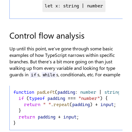
let x: string | number
Control flow analysis
Up until this point, we’ve gone through some basic
examples of how TypeScript narrows within specific
branches. But there’s a bit more going on than just
walking up from every variable and looking for type
guards in
s,
s, conditionals, etc. For example
if
while
function
padLeft
(
padding
: 
number
 | 
string
, 
in
if
 (
typeof
padding
 === 
"number"
) {
return
" "
.
repeat
(
padding
) + 
input
;
  }
return
padding
 + 
input
;
}