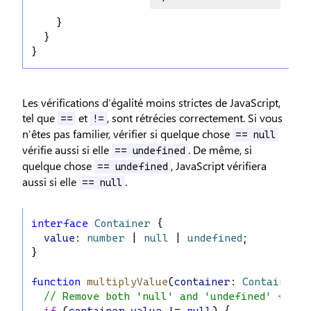
    }
  }
}
Les vérifications d’égalité moins strictes de JavaScript,
tel que
et
, sont rétrécies correctement. Si vous
==
!=
n’êtes pas familier, vérifier si quelque chose
== null
vérifie aussi si elle
. De même, si
== undefined
quelque chose
, JavaScript vérifiera
== undefined
aussi si elle
.
== null
interface
Container
 {
value
: 
number
 | 
null
 | 
undefined
;
}
function
multiplyValue
(
container
: 
Container
, 
// Remove both 'null' and 'undefined' from 