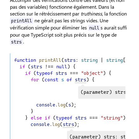
pas des variables) fonctionne également. Dans la
section sur le rétrécissement par
truthiness
, la fonction
ne gérait pas les strings vides. Une
printAll
vérification simple pour éliminer les
s aurait suffi
null
pour que TypeScript soit plus précis sur le type de
.
strs
function
printAll
(
strs
: 
string
 | 
string
[] | 
if
 (
strs
 !== 
null
) {
if
 (
typeof
strs
 === 
"object"
) {
for
 (
const
s
of
strs
) {
(parameter) strs: st
console
.
log
(
s
);
      }
    } 
else
if
 (
typeof
strs
 === 
"string"
) {
console
.
log
(
strs
);
(parameter) strs: string