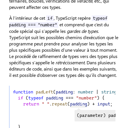
ternaires, boucles, vérifications de
véracité
, etc., qui
peuvent affecter ces types.
À l’intérieur de cet
, TypeScript repère
if
typeof
et comprend que c’est du
padding === "number"
code spécial qui s’appelle les
gardes de types
.
TypeScript suit les possibles chemins d’exécution que le
programme peut prendre pour analyser les types les
plus spécifiques possibles d’une valeur à tout moment.
Le procédé de raffinement de types vers des types plus
spécifiques s’appelle le
rétrécissement
. Dans plusieurs
éditeurs de code, ainsi que dans les exemples suivants,
il est possible d’observer ces types dès qu’ils changent.
function
padLeft
(
padding
: 
number
 | 
string
, 
in
if
 (
typeof
padding
 === 
"number"
) {
return
" "
.
repeat
(
padding
) + 
input
;
(parameter) padding
  }