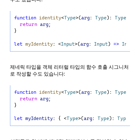
function
identity
<
Type
>(
arg
: 
Type
): 
Type
 {
return
arg
;
}
let
myIdentity
: <
Input
>(
arg
: 
Input
) 
=>
Input
 
제네릭 타입을 객체 리터럴 타입의 함수 호출 시그니처
로 작성할 수도 있습니다:
function
identity
<
Type
>(
arg
: 
Type
): 
Type
 {
return
arg
;
}
let
myIdentity
: { <
Type
>(
arg
: 
Type
): 
Type
 } =