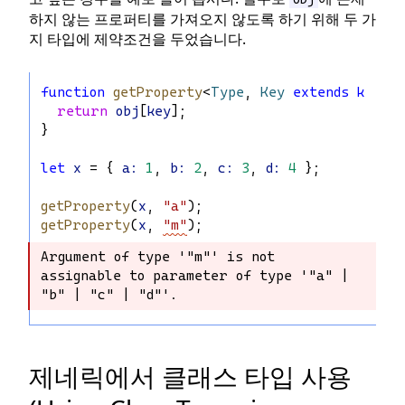
하지 않는 프로퍼티를 가져오지 않도록 하기 위해 두 가
지 타입에 제약조건을 두었습니다.
function
getProperty
<
Type
, 
Key
extends
keyof
return
obj
[
key
];
}
let
x
 = { 
a
:
1
, 
b
:
2
, 
c
:
3
, 
d
:
4
 };
getProperty
(
x
, 
"a"
);
getProperty
(
x
, 
"m"
);
Argument of type '"m"' is not 
Argument of type '"m"' is not 
assignable to parameter of type '"a" | 
assignable to parameter of type '"a" 
"b" | "c" | "d"'.
| "b" | "c" | "d"'.
제네릭에서 클래스 타입 사용