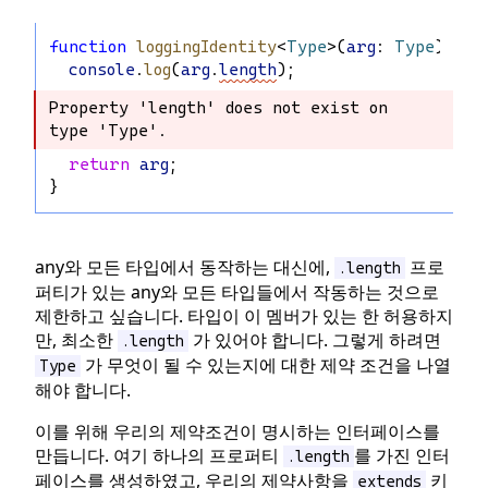
function
loggingIdentity
<
Type
>(
arg
: 
Type
): 
Ty
console
.
log
(
arg
.
length
);
Property 'length' does not exist on 
Property 'length' does not exist on 
type 'Type'.
type 'Type'.
return
arg
;
}
any와 모든 타입에서 동작하는 대신에,
프로
.length
퍼티가 있는 any와 모든 타입들에서 작동하는 것으로
제한하고 싶습니다. 타입이 이 멤버가 있는 한 허용하지
만, 최소한
가 있어야 합니다. 그렇게 하려면
.length
가 무엇이 될 수 있는지에 대한 제약 조건을 나열
Type
해야 합니다.
이를 위해 우리의 제약조건이 명시하는 인터페이스를
만듭니다. 여기 하나의 프로퍼티
를 가진 인터
.length
페이스를 생성하였고, 우리의 제약사항을
키
extends