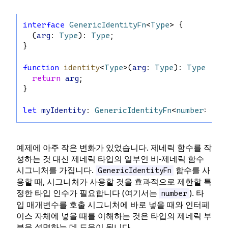
interface
GenericIdentityFn
<
Type
> {
  (
arg
: 
Type
): 
Type
;
}
function
identity
<
Type
>(
arg
: 
Type
): 
Type
 {
return
arg
;
}
let
myIdentity
: 
GenericIdentityFn
<
number
> = 
i
예제에 아주 작은 변화가 있었습니다. 제네릭 함수를 작
성하는 것 대신 제네릭 타입의 일부인 비-제네릭 함수
시그니처를 가집니다.
함수를 사
GenericIdentityFn
용할 때, 시그니처가 사용할 것을 효과적으로 제한할 특
정한 타입 인수가 필요합니다 (여기서는
). 타
number
입 매개변수를 호출 시그니처에 바로 넣을 때와 인터페
이스 자체에 넣을 때를 이해하는 것은 타입의 제네릭 부
분을 설명하는 데 도움이 됩니다.