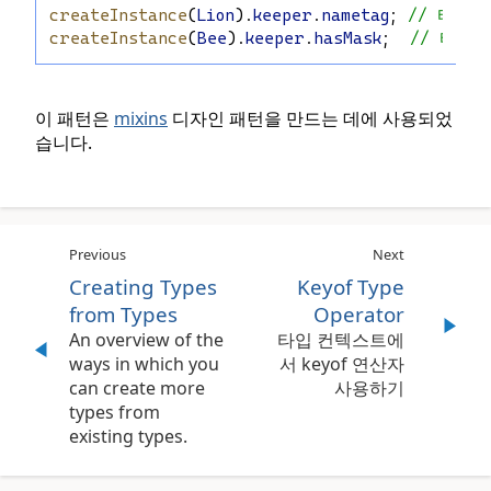
createInstance
(
Lion
).
keeper
.
nametag
; 
// 타입검
createInstance
(
Bee
).
keeper
.
hasMask
;  
// 타입검
이 패턴은
mixins
디자인 패턴을 만드는 데에 사용되었
습니다.
Previous
Next
Creating Types
Keyof Type
from Types
Operator
An overview of the
타입 컨텍스트에
ways in which you
서 keyof 연산자
can create more
사용하기
types from
existing types.