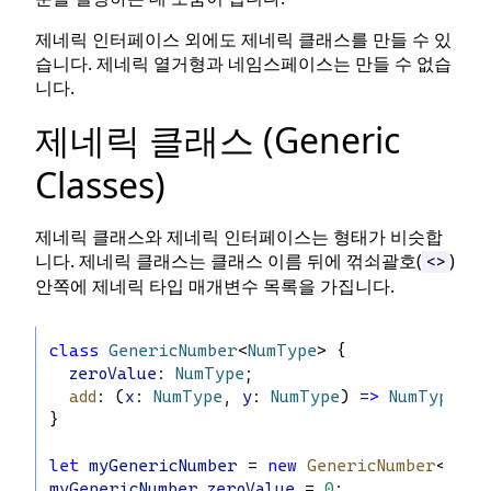
제네릭 인터페이스 외에도 제네릭 클래스를 만들 수 있
습니다. 제네릭 열거형과 네임스페이스는 만들 수 없습
니다.
제네릭 클래스 (Generic
Classes)
제네릭 클래스와 제네릭 인터페이스는 형태가 비슷합
니다. 제네릭 클래스는 클래스 이름 뒤에 꺾쇠괄호(
)
<>
안쪽에 제네릭 타입 매개변수 목록을 가집니다.
class
GenericNumber
<
NumType
> {
zeroValue
: 
NumType
;
add
: (
x
: 
NumType
, 
y
: 
NumType
) 
=>
NumType
;
}
let
myGenericNumber
 = 
new
GenericNumber
<
numb
myGenericNumber
.
zeroValue
 = 
0
;