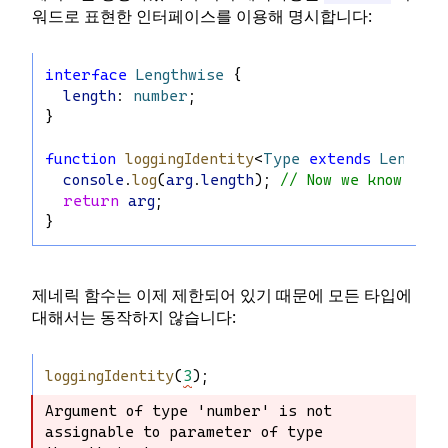
워드로 표현한 인터페이스를 이용해 명시합니다:
interface
Lengthwise
 {
length
: 
number
;
}
function
loggingIdentity
<
Type
extends
Lengthw
console
.
log
(
arg
.
length
); 
// Now we know it 
return
arg
;
}
제네릭 함수는 이제 제한되어 있기 때문에 모든 타입에
대해서는 동작하지 않습니다:
loggingIdentity
(
3
);
Argument of type 'number' is not 
Argument of type 'number' is not 
assignable to parameter of type 
assignable to parameter of type 