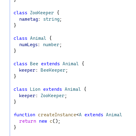
class
ZooKeeper
 {
nametag
: 
string
;
}
class
Animal
 {
numLegs
: 
number
;
}
class
Bee
extends
Animal
 {
keeper
: 
BeeKeeper
;
}
class
Lion
extends
Animal
 {
keeper
: 
ZooKeeper
;
}
function
createInstance
<
A
extends
Animal
>(
c
: 
return
new
c
();
}