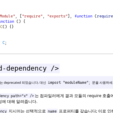
Module"
, [
"require"
, 
"exports"
], 
function
 (
require
unction
 () {
C
() {}
;
= 
C
;
d-dependency />
는 deprecated 되었습니다. 대신
문을 사용하세
import "moduleName";
는 컴파일러에게 결과 모듈의 require 호출
dency path="x" />
성에 대해 알려줍니다.
지시어는 선택적으로
프로퍼티를 갖습니다; 이로 인해 a
ency
name