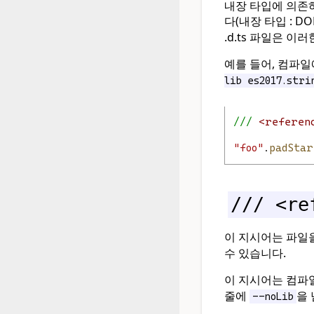
내장 타입에 의존하
다(내장 타입 : DO
.d.ts 파일은 
예를 들어, 컴파일
lib es2017.stri
/// 
<referen
"foo"
.
padStar
/// <re
이 지시어는 파일
수 있습니다.
이 지시어는 컴파
줄에
을
--noLib