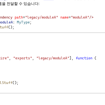
름을 전달할 수 있습니다:
endency
path
=
"legacy/moduleA"
name
=
"moduleA"
/>
moduleA
: 
MyType
;
tuff
();
uire"
, 
"exports"
, 
"legacy/moduleA"
], 
function
 (
lStuff
();