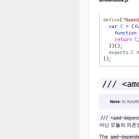
amdModule.js
define
(
"Named
var
C
 = (
f
function
return
C
  })();
exports
.
C
 
});
/// <am
Note
: 이 지시어
/// <amd-depen
아닌 모듈의 의존
The
amd-depend