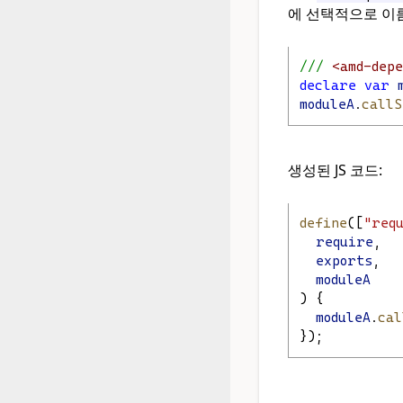
에 선택적으로 이
/// 
<amd-dep
declare
var
moduleA
.
callS
생성된 JS 코드:
define
([
"req
require
,
exports
,
moduleA
) {
moduleA
.
cal
});