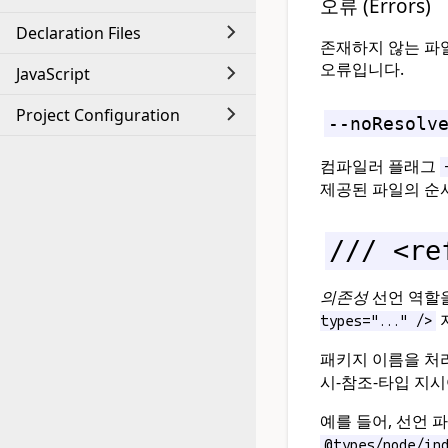
오류 (Errors)
Declaration Files
존재하지 않는 파
오류입니다.
JavaScript
Project Configuration
--noResolv
컴파일러 플래그
제공된 파일의 순
/// <re
의존성
선언 역할
types="..." />
패키지 이름을 처
시-참조-타입 지
예를 들어, 선언 
@types/node/ind