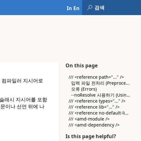
In En
On this page
/// <reference path="..." />
은 컴파일러 지시어로
입력 파일 전처리 (Preprocessing input files)
오류 (Errors)
--noResolve 사용하기 (Using --noResolve)
-슬래시 지시어를 포함
/// <reference types="..." />
 문이나 선언 뒤에 나
/// <reference lib="..." />
/// <reference no-default-lib="true"/>
/// <amd-module />
/// <amd-dependency />
Is this page helpful?