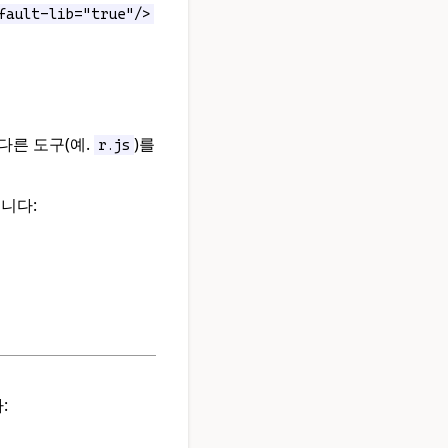
fault-lib="true"/>
다른 도구(예.
)를
r.js
니다:
: