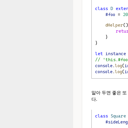
class
D
exte
#foo
 = 
20
dHelper
(
retu
    }
}
let
instance
// 'this.
console
.
log
(
i
console
.
log
(
i
알아 두면 좋은 
다.
class
Square
#sideLeng