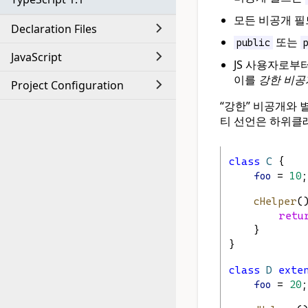
모든 비공개 필
Declaration Files
또는
public
JavaScript
JS 사용자로부
이를
강한 비공개(h
Project Configuration
“강한” 비공개와 
티 선언은 하위클
class
C
 {
foo
 = 
10
;
cHelper
(
retu
    }
}
class
D
exte
foo
 = 
20
;