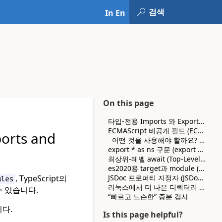
In En
On this page
타입-전용 Imports 와 Exports (Type-Only Imports and Exports)
ECMAScript 비공개 필드 (ECMAScript Private Fields)
orts and
어떤 것을 사용해야 할까요? (Which should I use?)
export * as ns 구문 (export * as ns Syntax)
최상위-레벨 await (Top-Level await)
es2020용 target과 module (es2020 for target and module)
, TypeScript의
JSDoc 프로퍼티 지정자 (JSDoc Property Modifiers)
ules
리눅스에서 더 나은 디렉터리 감시와 watchOptions
수 있습니다.
“빠르고 느슨한” 증분 검사
니다.
Is this page helpful?