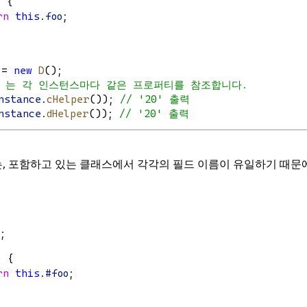
) {
rn
this
.
foo
;
 = 
new
D
();
foo' 는 각 인스턴스마다 같은 프로퍼티를 참조합니다.
nstance
.
cHelper
()); 
// '20' 출력
nstance
.
dHelper
()); 
// '20' 출력
, 포함하고 있는 클래스에서 각각의 필드 이름이 유일하기 때문
;
) {
rn
this
.
#foo
;