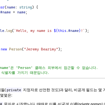
tor
(
name
: 
string
) {
.
#name
 = 
name
;
{
ole
.
log
(
`Hello, my name is 
${
this
.
#name
}
!`
);
 
new
Person
(
"Jeremy Bearimy"
);
#name'은 'Person' 클래스 외부에서 접근할 수 없습니다.
개 식별자를 가지기 때문입니다.
들(
지정자로 선언한 것도)과 달리, 비공개 필드는 몇 
private
 몇몇은:
문자로 시작합니다. 때때로 이를
비공개 이름(private names)
#