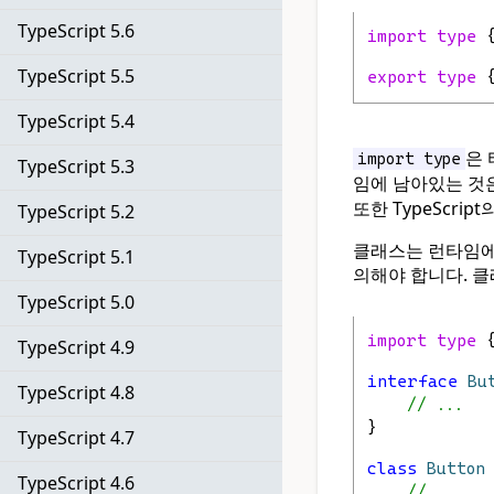
TypeScript 5.6
import
type
 
TypeScript 5.5
export
type
 
TypeScript 5.4
은 
import type
TypeScript 5.3
임에 남아있는 것
또한 TypeScri
TypeScript 5.2
클래스는 런타임에
TypeScript 5.1
의해야 합니다. 클
TypeScript 5.0
import
type
 
TypeScript 4.9
interface
Bu
TypeScript 4.8
// ...
}
TypeScript 4.7
class
Button
TypeScript 4.6
//      