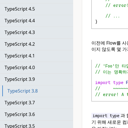
// error
TypeScript 4.5
// ...
TypeScript 4.4
}
TypeScript 4.3
이전에 Flow를 
TypeScript 4.2
이지 않도록 몇 가
TypeScript 4.1
// 'Foo'만 
TypeScript 4.0
// 이는 명확
TypeScript 3.9
import
type
//     ~~~~~
TypeScript 3.8
// error! A 
TypeScript 3.7
TypeScript 3.6
과 
import type
기 위해 새로운 
TypeScript 3.5