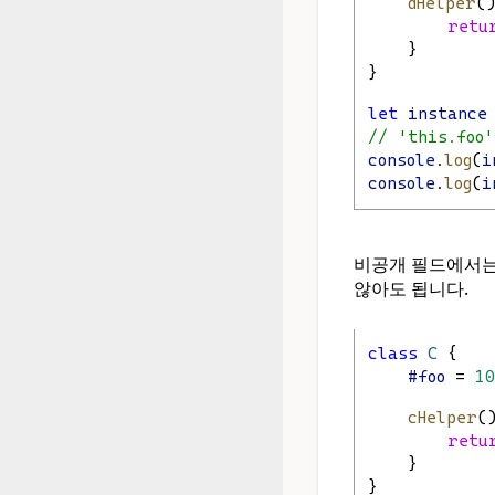
dHelper
(
retu
    }
}
let
instance
// 'this.
console
.
log
(
i
console
.
log
(
i
비공개 필드에서는
않아도 됩니다.
class
C
 {
#foo
 = 
10
cHelper
(
retu
    }
}