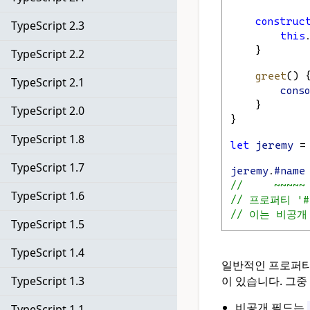
construc
TypeScript 2.3
this
    }
TypeScript 2.2
greet
() 
TypeScript 2.1
cons
    }
TypeScript 2.0
}
TypeScript 1.8
let
jeremy
 =
TypeScript 1.7
jeremy
.
#name
//     ~~~~~
TypeScript 1.6
// 프로퍼티 '
// 이는 비공
TypeScript 1.5
TypeScript 1.4
일반적인 프로퍼티
이 있습니다. 그중
TypeScript 1.3
비공개 필드는
TypeScript 1.1