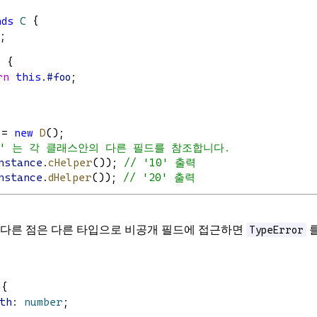
nds
C
 {
;
) {
rn
this
.
#foo
;
 = 
new
D
();
#foo' 는 각 클래스안의 다른 필드를 참조합니다.
nstance
.
cHelper
()); 
// '10' 출력
nstance
.
dHelper
()); 
// '20' 출력
또 다른 점은 다른 타입으로 비공개 필드에 접근하면
를
TypeError
 {
th
: 
number
;