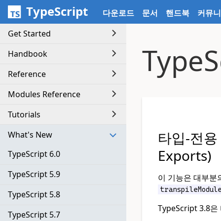
메인 컨텐츠로 바로가기
TypeScript
다운로드
문서
핸드북
커뮤니
Get Started
TypeSc
Handbook
Reference
Modules Reference
Tutorials
타입-전용 Im
What's New
Exports)
TypeScript 6.0
TypeScript 5.9
이 기능은 대부분
transpileModul
TypeScript 5.8
TypeScript 3
TypeScript 5.7