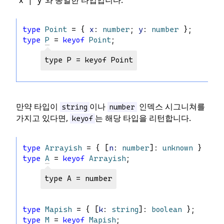
“x” | “y”와 동일한 타입입니다.
type
Point
 = { 
x
: 
number
; 
y
: 
number
 };
type
P
 = 
keyof
Point
;
type P = keyof Point
만약 타입이
이나
인덱스 시그니쳐를
string
number
가지고 있다면,
는 해당 타입을 리턴합니다.
keyof
type
Arrayish
 = { [
n
: 
number
]: 
unknown
 };
type
A
 = 
keyof
Arrayish
;
type A = number
type
Mapish
 = { [
k
: 
string
]: 
boolean
 };
type
M
 = 
keyof
Mapish
;